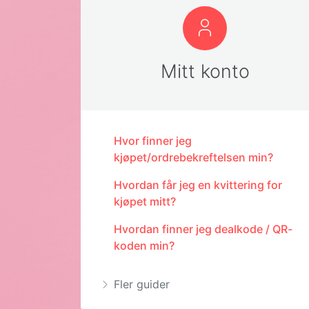
Mitt konto
Hvor finner jeg
kjøpet/ordrebekreftelsen min?
Hvordan får jeg en kvittering for
kjøpet mitt?
Hvordan finner jeg dealkode / QR-
koden min?
Fler guider