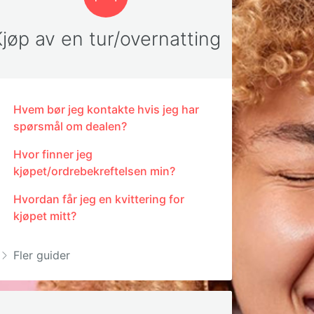
jøp av en tur/overnatting
Hvem bør jeg kontakte hvis jeg har
spørsmål om dealen?
Hvor finner jeg
kjøpet/ordrebekreftelsen min?
Hvordan får jeg en kvittering for
kjøpet mitt?
Fler guider