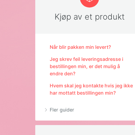
Kjøp av et produkt
Når blir pakken min levert?
Jeg skrev feil leveringsadresse i
bestillingen min, er det mulig å
endre den?
Hvem skal jeg kontakte hvis jeg ikke
har mottatt bestillingen min?
Fler guider